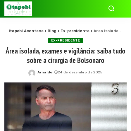
Itapebi Acontece
>
Blog
>
Ex-presidente
>
Área isolada, exames e vigilância: saiba tudo sobre a cirurgia de Bolsonaro
EX-PRESIDENTE
Área isolada, exames e vigilância: saiba tudo
sobre a cirurgia de Bolsonaro
Arnaldo
24 de dezembro de 2025
Posted
by