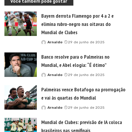
Você também pode gostar
Bayern derrota Flamengo por 4 a 2 e
elimina rubro-negro nas oitavas do
Mundial de Clubes
Arnaldo
29 de junho de 2025
Posted
by
Banco resolve para o Palmeiras no
Mundial, e Abel elogia: “É ótimo”
Arnaldo
29 de junho de 2025
Posted
by
Palmeiras vence Botafogo na prorrogação
e vai às quartas do Mundial
Arnaldo
29 de junho de 2025
Posted
by
Mundial de Clubes: previsão de IA coloca
brasileiros nas semifinais