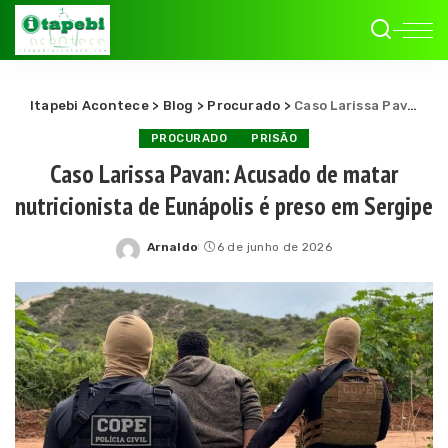
Itapebi Acontece
>
Blog
>
Procurado
>
Caso Larissa Pavan: Acusado de matar nutricionista de Eunápolis é preso em Sergipe
PROCURADO
PRISÃO
Caso Larissa Pavan: Acusado de matar
nutricionista de Eunápolis é preso em Sergipe
Arnaldo
6 de junho de 2026
Posted
by