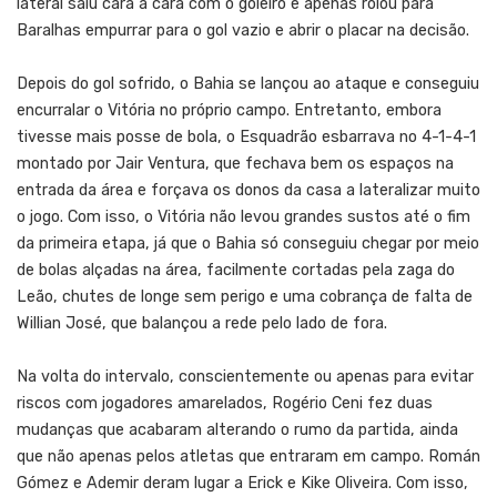
lateral saiu cara a cara com o goleiro e apenas rolou para
Baralhas empurrar para o gol vazio e abrir o placar na decisão.
Depois do gol sofrido, o Bahia se lançou ao ataque e conseguiu
encurralar o Vitória no próprio campo. Entretanto, embora
tivesse mais posse de bola, o Esquadrão esbarrava no 4-1-4-1
montado por Jair Ventura, que fechava bem os espaços na
entrada da área e forçava os donos da casa a lateralizar muito
o jogo. Com isso, o Vitória não levou grandes sustos até o fim
da primeira etapa, já que o Bahia só conseguiu chegar por meio
de bolas alçadas na área, facilmente cortadas pela zaga do
Leão, chutes de longe sem perigo e uma cobrança de falta de
Willian José, que balançou a rede pelo lado de fora.
Na volta do intervalo, conscientemente ou apenas para evitar
riscos com jogadores amarelados, Rogério Ceni fez duas
mudanças que acabaram alterando o rumo da partida, ainda
que não apenas pelos atletas que entraram em campo. Román
Gómez e Ademir deram lugar a Erick e Kike Oliveira. Com isso,