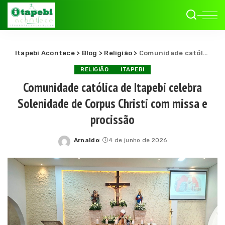
Itapebi Acontece
>
Blog
>
Religião
>
Comunidade católica de Itapebi celebra Solenidade de Corpus Christi com missa e procissão
RELIGIÃO
ITAPEBI
Comunidade católica de Itapebi celebra
Solenidade de Corpus Christi com missa e
procissão
Arnaldo
4 de junho de 2026
Posted
by