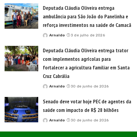
by
Deputada Cláudia Oliveira entrega
ambulância para São João do Panelinha e
reforça investimentos na saúde de Camacã
Arnaldo
3 de julho de 2026
Posted
by
Deputada Cláudia Oliveira entrega trator
com implementos agrícolas para
fortalecer a agricultura familiar em Santa
Cruz Cabrália
Arnaldo
30 de junho de 2026
Posted
by
Senado deve votar hoje PEC de agentes da
saúde com impacto de R$ 28 bilhões
Arnaldo
30 de junho de 2026
Posted
by