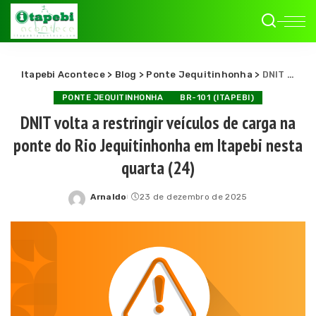
Itapebi Acontece
>
Blog
>
Ponte Jequitinhonha
>
DNIT volta a restringir veículos de carga na ponte do Rio Jequitinhonha em Itapebi nesta quarta (24)
PONTE JEQUITINHONHA
BR-101 (ITAPEBI)
DNIT volta a restringir veículos de carga na
ponte do Rio Jequitinhonha em Itapebi nesta
quarta (24)
Arnaldo
23 de dezembro de 2025
Posted
by