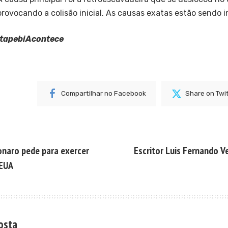
provocando a colisão inicial. As causas exatas estão sendo 
ItapebiAcontece
Compartilhar no Facebook
Share on Twi
naro pede para exercer
Escritor Luis Fernando V
EUA
osta