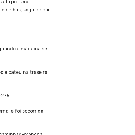
usado por uma
m ônibus, seguido por
quando a máquina se
 e bateu na traseira
-275.
na, e foi socorrida
o caminhão-prancha,