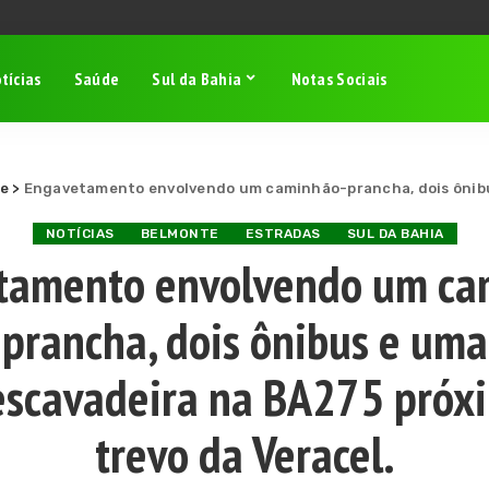
tícias
Saúde
Sul da Bahia
Notas Sociais
e
>
Engavetamento envolvendo um caminhão-prancha, dois ônibus e uma re
NOTÍCIAS
BELMONTE
ESTRADAS
SUL DA BAHIA
tamento envolvendo um ca
prancha, dois ônibus e uma
escavadeira na BA275 próx
trevo da Veracel.