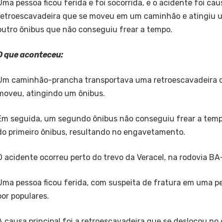
Uma pessoa ficou ferida e foi socorrida, e o acidente foi ca
retroescavadeira que se moveu em um caminhão e atingiu u
outro ônibus que não conseguiu frear a tempo.
O que aconteceu:
Um caminhão-prancha transportava uma retroescavadeira 
moveu, atingindo um ônibus.
Em seguida, um segundo ônibus não conseguiu frear a tempo
do primeiro ônibus, resultando no engavetamento.
O acidente ocorreu perto do trevo da Veracel, na rodovia BA
Uma pessoa ficou ferida, com suspeita de fratura em uma per
por populares.
A causa principal foi a retroescavadeira que se deslocou n