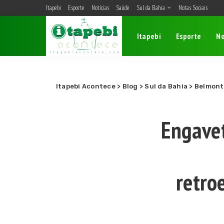
Itapebi
Esporte
Notícias
Saúde
Sul da Bahia
Notas Sociais
Belmonte
Itapebi
Esporte
No
Camacan
Eunápolis
Itagimirim
Itapebi
Itapebi Acontece
>
Blog
>
Sul da Bahia
>
Belmont
Porto Seguro
Engave
retro