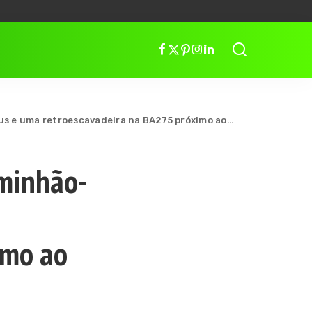
troescavadeira na BA275 próximo ao trevo da Veracel.
minhão-
imo ao