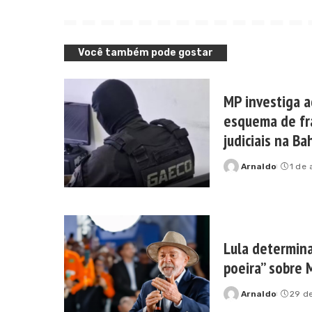
Você também pode gostar
MP investiga 
esquema de fr
judiciais na Ba
Arnaldo
1 de
Posted
by
Lula determina
poeira” sobre M
Arnaldo
29 de
Posted