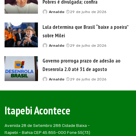
Pobres é divulgada; confira
Arnaldo
29 de julho de 2026
Posted
by
Lula determina que Brasil “baixe a poeira”
sobre Milei
Arnaldo
29 de julho de 2026
Posted
by
Governo prorroga prazo de adesão ao
Desenrola 2.0 até 31 de agosto
Arnaldo
29 de julho de 2026
Posted
by
Itapebi Acontece
Avenida 28 de Setembro 288 Cidade Baixa -
Itapebi - Bahia CEP 45.855-000 Fone 55(73)