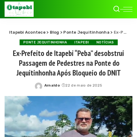
Itapebi Acontece
>
Blog
>
Ponte Jequitinhonha
>
Ex-Prefeito de Itapebi “Peba” desobstrui Passagem de Pedestres na Ponte do Jequitinhonha Após Bloqueio do DNIT
PONTE JEQUITINHONHA
ITAPEBI
NOTÍCIAS
Ex-Prefeito de Itapebi “Peba” desobstrui
Passagem de Pedestres na Ponte do
Jequitinhonha Após Bloqueio do DNIT
Arnaldo
22 de maio de 2025
Posted
by