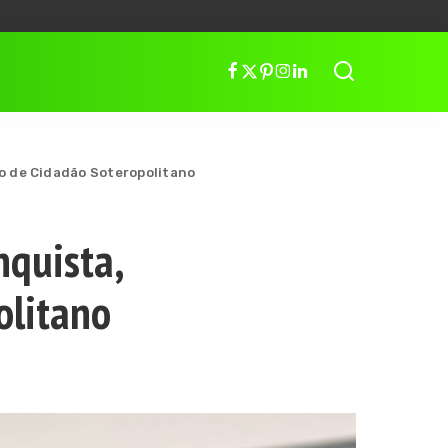
lo de Cidadão Soteropolitano
nquista,
olitano