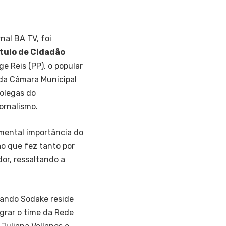
nal BA TV, foi
tulo de Cidadão
ge Reis (PP), o popular
a da Câmara Municipal
colegas do
ornalismo.
amental importância do
ão que fez tanto por
or, ressaltando a
nando Sodake reside
grar o time da Rede