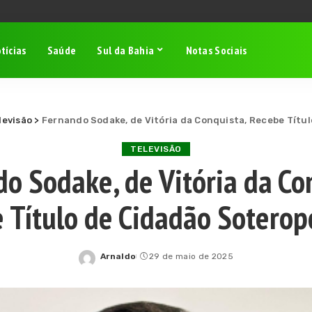
tícias
Saúde
Sul da Bahia
Notas Sociais
levisão
>
Fernando Sodake, de Vitória da Conquista, Recebe Títu
TELEVISÃO
o Sodake, de Vitória da Co
 Título de Cidadão Soterop
Arnaldo
29 de maio de 2025
Posted
by