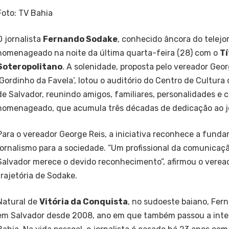
Foto: TV Bahia
O jornalista
Fernando Sodake
, conhecido âncora do telejor
homenageado na noite da última quarta-feira (28) com o
Tí
Soteropolitano
. A solenidade, proposta pelo vereador Geor
‘Gordinho da Favela’, lotou o auditório do Centro de Cultur
de Salvador, reunindo amigos, familiares, personalidades e 
homenageado, que acumula três décadas de dedicação ao j
Para o vereador George Reis, a iniciativa reconhece a fund
jornalismo para a sociedade. “Um profissional da comunicaç
Salvador merece o devido reconhecimento”, afirmou o veread
trajetória de Sodake.
Natural de
Vitória da Conquista
, no sudoeste baiano, Fer
em Salvador desde 2008, ano em que também passou a inte