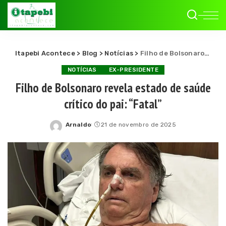
Itapebi Acontece
>
Blog
>
Notícias
>
Filho de Bolsonaro revela estado de saúde crítico do pai: “Fatal”
NOTÍCIAS
EX-PRESIDENTE
Filho de Bolsonaro revela estado de saúde
crítico do pai: “Fatal”
Arnaldo
21 de novembro de 2025
Posted
by