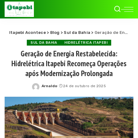
Itapebi Acontece
>
Blog
>
Sul da Bahia
>
Geração de Energia Restabelecida: Hidrelétrica Itapebi Recomeça Operações após Modernização Prolongada
SUL DA BAHIA
HIDRELÉTRICA ITAPEBI
Geração de Energia Restabelecida:
Hidrelétrica Itapebi Recomeça Operações
após Modernização Prolongada
Arnaldo
24 de outubro de 2025
Posted
by