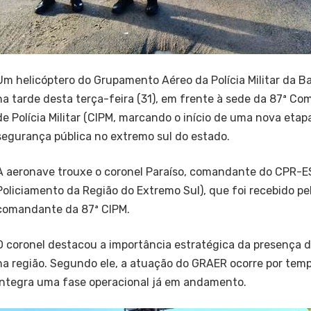
Um helicóptero do Grupamento Aéreo da Polícia Militar da 
na tarde desta terça-feira (31), em frente à sede da 87ª C
de Polícia Militar (CIPM, marcando o início de uma nova eta
segurança pública no extremo sul do estado.
A aeronave trouxe o coronel Paraíso, comandante do CPR-
Policiamento da Região do Extremo Sul), que foi recebido pe
comandante da 87ª CIPM.
O coronel destacou a importância estratégica da presença
na região. Segundo ele, a atuação do GRAER ocorre por tem
integra uma fase operacional já em andamento.