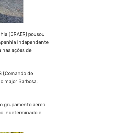
Bahia (GRAER) pousou
ompanhia Independente
pa nas ações de
ES (Comando de
lo major Barbosa,
 do grupamento aéreo
po indeterminado e