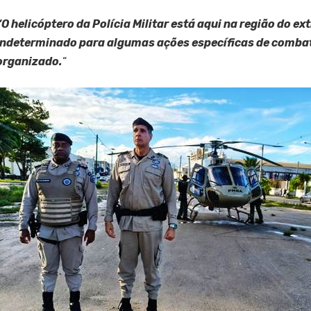
“O helicóptero da Polícia Militar está aqui na região do e
indeterminado para algumas ações específicas de combat
organizado.
“