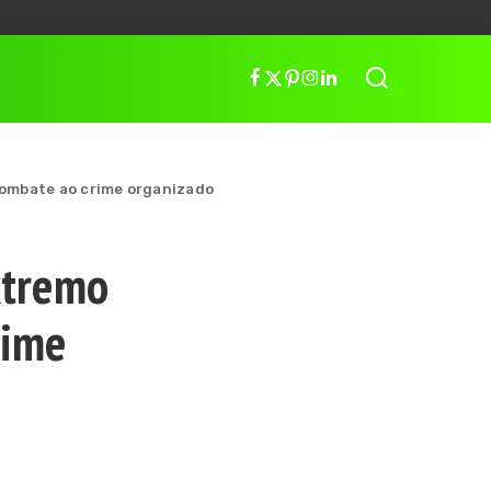
combate ao crime organizado
xtremo
rime