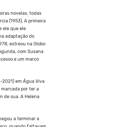
iras novelas, todas
rcia (1953). A primeira
 ele que ele
uma adaptação do
78, estreou na Globo
 segunda, com Susana
sucesso e um marco
45-2021) em Água Viva
u marcada por ter a
im de sua. A Helena
hegou a terminar a
díaco, quando faltavam