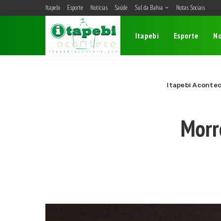
Itapebi
Esporte
Notícias
Saúde
Sul da Bahia
Notas Sociais
Belmonte
Itapebi
Esporte
No
Camacan
Eunápolis
Itagimirim
Itapebi
Itapebi Aconte
Porto Seguro
Morr