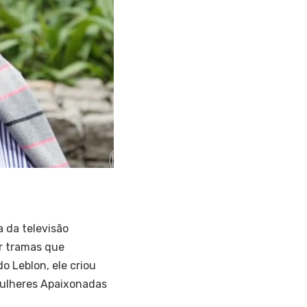
a da televisão
or tramas que
o Leblon, ele criou
Mulheres Apaixonadas