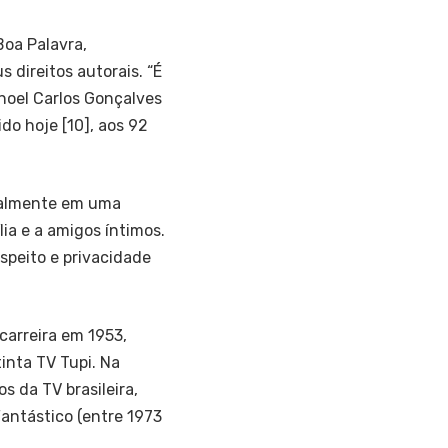
Boa Palavra,
 direitos autorais. “É
oel Carlos Gonçalves
o hoje [10], aos 92
soalmente em uma
ia e a amigos íntimos.
speito e privacidade
arreira em 1953,
inta TV Tupi. Na
s da TV brasileira,
Fantástico (entre 1973