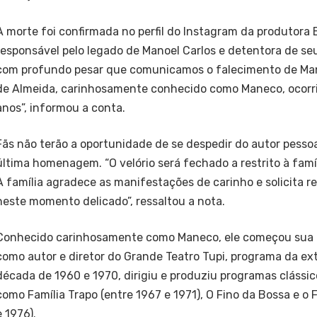
A morte foi confirmada no perfil do Instagram da produtora 
responsável pelo legado de Manoel Carlos e detentora de seus
com profundo pesar que comunicamos o falecimento de Man
de Almeida, carinhosamente conhecido como Maneco, ocorrid
anos”, informou a conta.
Fãs não terão a oportunidade de se despedir do autor pes
última homenagem. “O velório será fechado a restrito à famíl
A família agradece as manifestações de carinho e solicita re
neste momento delicado”, ressaltou a nota.
Conhecido carinhosamente como Maneco, ele começou sua c
como autor e diretor do Grande Teatro Tupi, programa da ext
década de 1960 e 1970, dirigiu e produziu programas clássico
como Família Trapo (entre 1967 e 1971), O Fino da Bossa e o 
e 1976).