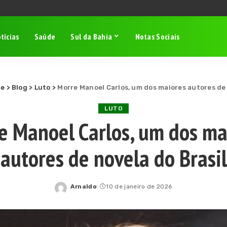
tícias
Saúde
Sul da Bahia
Notas Sociais
ce
>
Blog
>
Luto
>
Morre Manoel Carlos, um dos maiores autores de 
LUTO
e Manoel Carlos, um dos ma
autores de novela do Brasil
Arnaldo
10 de janeiro de 2026
Posted
by