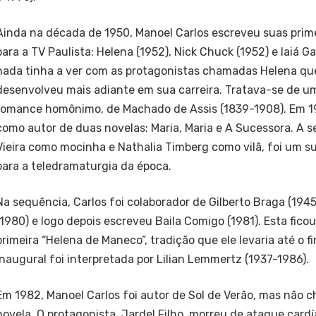
Ainda na década de 1950, Manoel Carlos escreveu suas prime
para a TV Paulista: Helena (1952), Nick Chuck (1952) e Iaiá Ga
nada tinha a ver com as protagonistas chamadas Helena que
desenvolveu mais adiante em sua carreira. Tratava-se de 
romance homônimo, de Machado de Assis (1839-1908). Em 19
como autor de duas novelas: Maria, Maria e A Sucessora. A
Vieira como mocinha e Nathalia Timberg como vilã, foi um 
para a teledramaturgia da época.
Na sequência, Carlos foi colaborador de Gilberto Braga (19
(1980) e logo depois escreveu Baila Comigo (1981). Esta fico
primeira “Helena de Maneco”, tradição que ele levaria até o f
inaugural foi interpretada por Lilian Lemmertz (1937-1986).
Em 1982, Manoel Carlos foi autor de Sol de Verão, mas não c
novela. O protagonista, Jardel Filho, morreu de ataque car