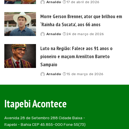
Arnaldo
17 de abril de 2026
Posted
by
Morre Gerson Brenner, ator que brilhou em
‘Rainha da Sucata’, aos 66 anos
Arnaldo
24 de março de 2026
Posted
by
Luto na Região: Falece aos 91 anos o
pioneiro e maçom Arenilton Barreto
Sampaio
Arnaldo
15 de março de 2026
Posted
by
Itapebi Acontece
Avenida 28 de Setembro 288 Cidade Baixa -
Itapebi - Bahia CEP 45.855-000 Fone 55(73)