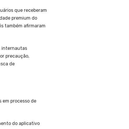
suários que receberam
lidade premium do
rfis também afirmaram
s internautas
por precaução,
usca de
as em processo de
mento do aplicativo