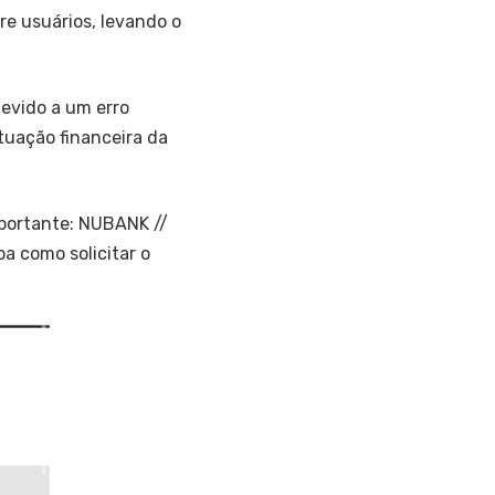
e usuários, levando o
evido a um erro
ituação financeira da
importante: NUBANK //
a como solicitar o