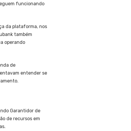
 seguem funcionando
ça da plataforma, nos
 Nubank também
ua operando
onda de
 tentavam entender se
ramento.
undo Garantidor de
ão de recursos em
as.