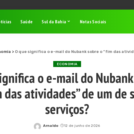
tícias
Saúde
Sul da Bahia
Notas Sociais
nomia
>
O que significa o e-mail do Nubank sobre o “fim das ativi
ECONOMIA
ignifica o e-mail do Nubank
m das atividades” de um de 
serviços?
Arnaldo
12 de junho de 2026
Posted