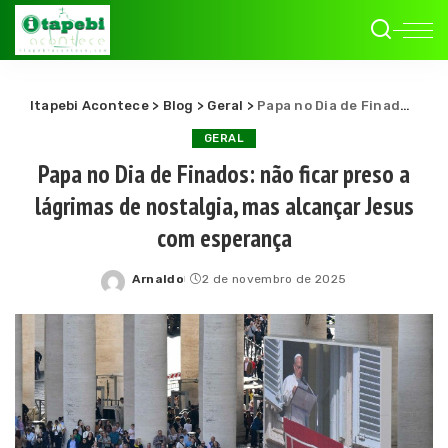
Itapebi Acontece
>
Blog
>
Geral
>
Papa no Dia de Finados: não ficar preso a lágrimas de nostalgia, mas alcançar Jesus com esperança
GERAL
Papa no Dia de Finados: não ficar preso a
lágrimas de nostalgia, mas alcançar Jesus
com esperança
Arnaldo
2 de novembro de 2025
Posted
by