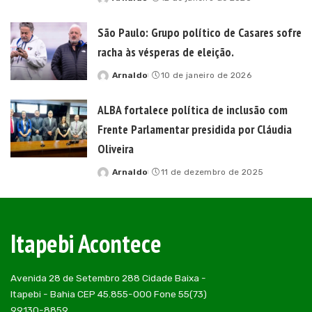
Posted
by
São Paulo: Grupo político de Casares sofre
racha às vésperas de eleição.
Arnaldo
10 de janeiro de 2026
Posted
by
ALBA fortalece política de inclusão com
Frente Parlamentar presidida por Cláudia
Oliveira
Arnaldo
11 de dezembro de 2025
Posted
by
Itapebi Acontece
Avenida 28 de Setembro 288 Cidade Baixa -
Itapebi - Bahia CEP 45.855-000 Fone 55(73)
99130-8859