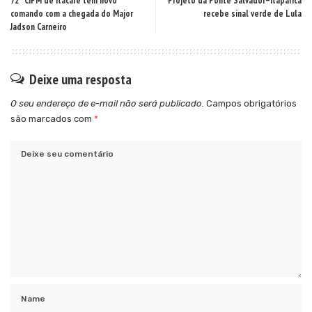
72ª CIPM de Itacaré tem novo
Projeto da Ponte Salvador–Itaparica
comando com a chegada do Major
recebe sinal verde de Lula
Jadson Carneiro
Deixe uma resposta
O seu endereço de e-mail não será publicado.
Campos obrigatórios
são marcados com
*