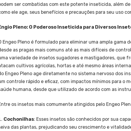
podem ser combatidas com este potente inseticida, além de 
como ele age, seus benefícios e precauções para seu uso cor
Engio Pleno: O Poderoso Inseticida para Diversos Inset
O Engeo Pleno é formulado para eliminar uma ampla gama d
desde as pragas mais comuns até as mais difíceis de controla
uma variedade de insetos sugadores e mastigadores, que 
atacam cultivos agrícolas, hortas e até mesmo áreas interna
do Engeo Pleno age diretamente no sistema nervoso dos ins
um controle rápido e eficaz, com impactos mínimos para o m
saúde humana, desde que utilizado de acordo com as instru
Entre os insetos mais comumente atingidos pelo Engeo Ple
Cochonilhas
: Esses insetos são conhecidos por sua capa
seiva das plantas, prejudicando seu crescimento e vitalidad