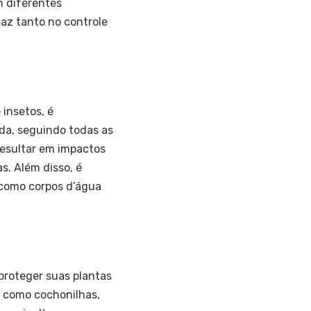
m diferentes
caz tanto no controle
 insetos, é
da, seguindo todas as
resultar em impactos
s. Além disso, é
 como corpos d’água
proteger suas plantas
s como cochonilhas,