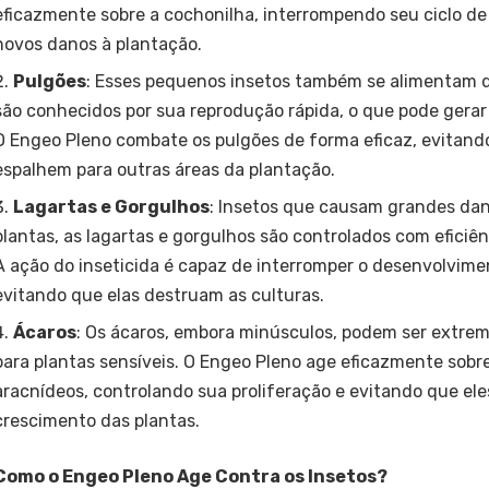
eficazmente sobre a cochonilha, interrompendo seu ciclo de
novos danos à plantação.
Pulgões
: Esses pequenos insetos também se alimentam d
são conhecidos por sua reprodução rápida, o que pode gerar
O Engeo Pleno combate os pulgões de forma eficaz, evitando
espalhem para outras áreas da plantação.
Lagartas e Gorgulhos
: Insetos que causam grandes dan
plantas, as lagartas e gorgulhos são controlados com eficiên
A ação do inseticida é capaz de interromper o desenvolvime
evitando que elas destruam as culturas.
Ácaros
: Os ácaros, embora minúsculos, podem ser extre
para plantas sensíveis. O Engeo Pleno age eficazmente sob
aracnídeos, controlando sua proliferação e evitando que el
crescimento das plantas.
Como o Engeo Pleno Age Contra os Insetos?