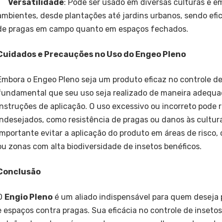
Versatilidade
: Pode ser usado em diversas culturas e e
ambientes, desde plantações até jardins urbanos, sendo efi
de pragas em campo quanto em espaços fechados.
Cuidados e Precauções no Uso do Engeo Pleno
Embora o Engeo Pleno seja um produto eficaz no controle de
fundamental que seu uso seja realizado de maneira adequa
instruções de aplicação. O uso excessivo ou incorreto pode 
indesejados, como resistência de pragas ou danos às cultura
importante evitar a aplicação do produto em áreas de risco,
ou zonas com alta biodiversidade de insetos benéficos.
Conclusão
O
Engio Pleno
é um aliado indispensável para quem deseja 
e espaços contra pragas. Sua eficácia no controle de inseto