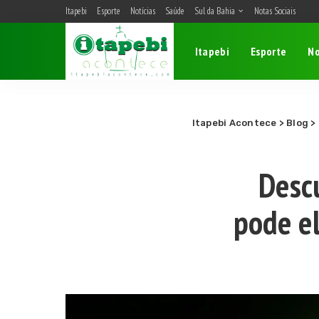
Itapebi
Esporte
Notícias
Saúde
Sul da Bahia
Notas Sociais
Belmonte
Itapebi
Esporte
No
Camacan
Eunápolis
Itagimirim
Itapebi
Itapebi Acontece
>
Blog
>
Porto Seguro
Desc
pode el