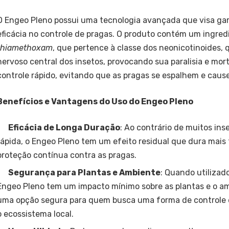
O Engeo Pleno possui uma tecnologia avançada que visa ga
eficácia no controle de pragas. O produto contém um ingredi
thiamethoxam
, que pertence à classe dos neonicotinoides,
nervoso central dos insetos, provocando sua paralisia e mor
controle rápido, evitando que as pragas se espalhem e cause
Benefícios e Vantagens do Uso do Engeo Pleno
Eficácia de Longa Duração
: Ao contrário de muitos ins
rápida, o Engeo Pleno tem um efeito residual que dura mais
proteção contínua contra as pragas.
Segurança para Plantas e Ambiente
: Quando utilizad
Engeo Pleno tem um impacto mínimo sobre as plantas e o a
uma opção segura para quem busca uma forma de controle e
o ecossistema local.