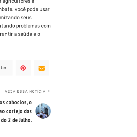
 agricultores e
ombate, você pode usar
ximizando seus
entando problemas com
rantir a saúde e o
tter
VEJA ESSA NOTÍCIA
dos caboclos, o
ao cortejo das
do 2 de Julho.