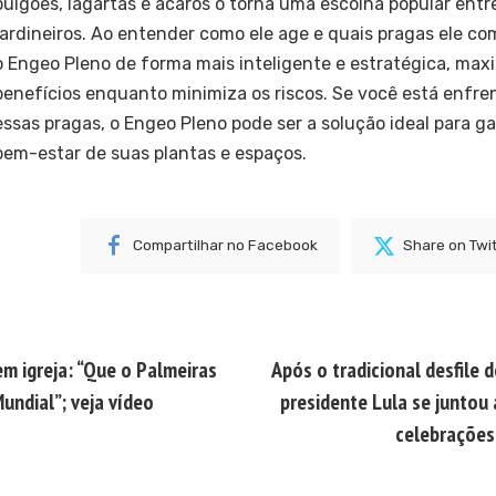
pulgões, lagartas e ácaros o torna uma escolha popular entre
jardineiros. Ao entender como ele age e quais pragas ele c
o Engeo Pleno de forma mais inteligente e estratégica, ma
benefícios enquanto minimiza os riscos. Se você está enfr
essas pragas, o Engeo Pleno pode ser a solução ideal para ga
bem-estar de suas plantas e espaços.
Compartilhar no Facebook
Share on Twi
em igreja: “Que o Palmeiras
Após o tradicional desfile 
undial”; veja vídeo
presidente Lula se juntou 
celebrações 