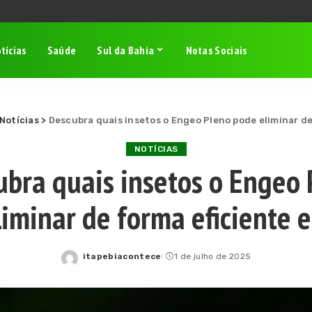
tícias
Saúde
Sul da Bahia
Notas Sociais
Notícias
>
Descubra quais insetos o Engeo Pleno pode eliminar de
NOTÍCIAS
ubra quais insetos o Engeo 
iminar de forma eficiente 
itapebiacontece
1 de julho de 2025
Posted
by