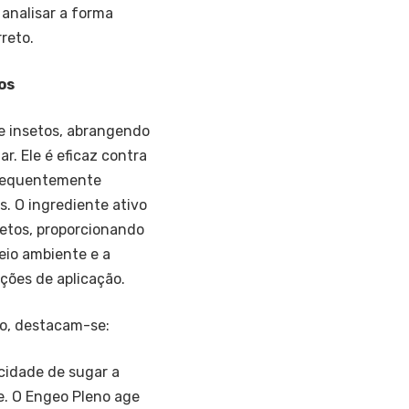
analisar a forma
reto.
os
e insetos, abrangendo
r. Ele é eficaz contra
frequentemente
s. O ingrediente ativo
etos, proporcionando
eio ambiente e a
ções de aplicação.
no, destacam-se:
cidade de sugar a
e. O Engeo Pleno age