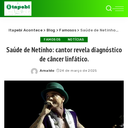
Itapebi Acontece
>
Blog
>
Famosos
>
Saúde de Netinho: cantor revela diagnóstico de câncer linfático.
FAMOSOS
NOTÍCIAS
Saúde de Netinho: cantor revela diagnóstico
de câncer linfático.
Arnaldo
24 de março de 2025
Posted
by