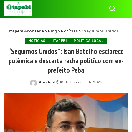
Itapebi Acontece
>
Blog
>
Notícias
>
“Seguimos Unidos”: Isan Botelho esclarece polêmica e descarta racha político com ex-prefeito Peba
NOTÍCIAS
ITAPEBI
POLÍTICA LOCAL
“Seguimos Unidos”: Isan Botelho esclarece
polêmica e descarta racha político com ex-
prefeito Peba
Arnaldo
10 de fevereiro de 2026
Posted
by