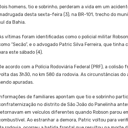
Dois homens, tio e sobrinho, perderam a vida em um acident
madrugada desta sexta-feira (3), na BR-101, trecho do mun
sul da Bahia.
As vítimas foram identificadas como o policial militar Robso
como “Secão”, e o advogado Patric Silva Ferreira, que tinh
para este sábado (4).
De acordo com a Polícia Rodoviária Federal (PRF), a colisão 
volta das 3h30, no km 580 da rodovia. As circunstâncias do
sendo apuradas.
Informações de familiares apontam que tio e sobrinho part
confraternização no distrito de São João do Panelinha antes
retornavam em veículos diferentes quando Robson parou e
combustível. Ao estranhar a demora, Patric voltou para veri
da rodovia, ocorreu a batida frontal que resultou na morte d