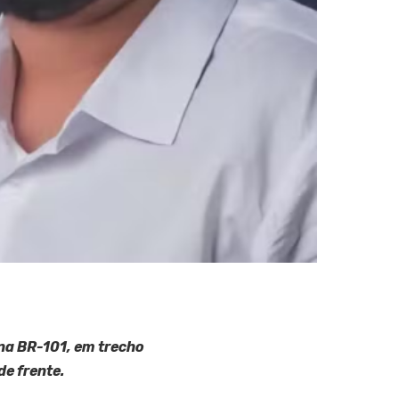
na BR-101, em trecho
de frente.