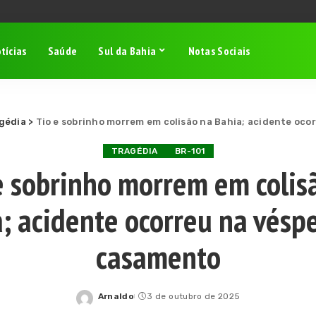
tícias
Saúde
Sul da Bahia
Notas Sociais
gédia
>
Tio e sobrinho morrem em colisão na Bahia; acidente oc
TRAGÉDIA
BR-101
e sobrinho morrem em colis
; acidente ocorreu na vésp
casamento
Arnaldo
3 de outubro de 2025
Posted