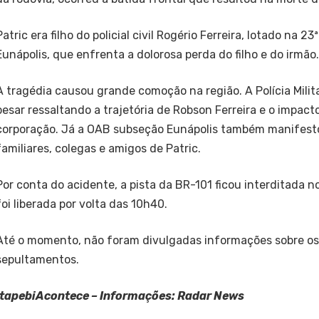
Patric era filho do policial civil Rogério Ferreira, lotado na 2
Eunápolis, que enfrenta a dolorosa perda do filho e do irmão.
A tragédia causou grande comoção na região. A Polícia Milit
pesar ressaltando a trajetória de Robson Ferreira e o impact
corporação. Já a OAB subseção Eunápolis também manifesto
familiares, colegas e amigos de Patric.
Por conta do acidente, a pista da BR-101 ficou interditada n
foi liberada por volta das 10h40.
Até o momento, não foram divulgadas informações sobre os 
sepultamentos.
ItapebiAcontece – Informações: Radar News