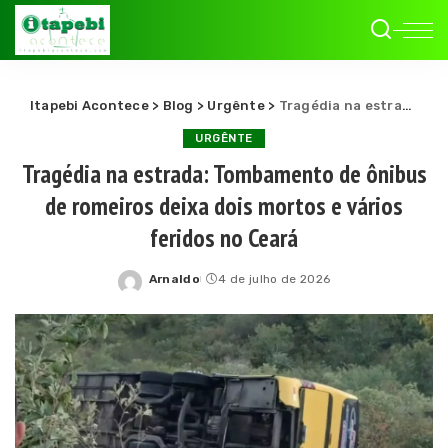
Itapebi Acontece
>
Blog
>
Urgênte
>
Tragédia na estrada: Tombamento de ônibus de romeiros deixa dois mortos e vários feridos no Ceará
URGÊNTE
Tragédia na estrada: Tombamento de ônibus
de romeiros deixa dois mortos e vários
feridos no Ceará
Arnaldo
4 de julho de 2026
Posted
by