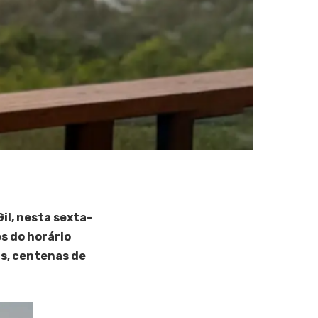
il, nesta sexta-
es do horário
as, centenas de