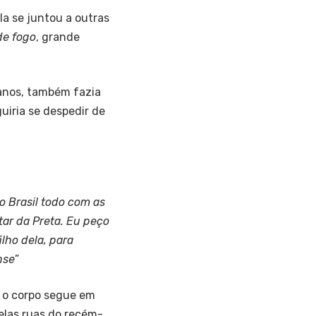
a se juntou a outras
de fogo
, grande
anos, também fazia
uiria se despedir de
 o Brasil todo com as
tar da Preta. Eu peço
ilho dela, para
nse
”
s, o corpo segue em
elas ruas do recém-