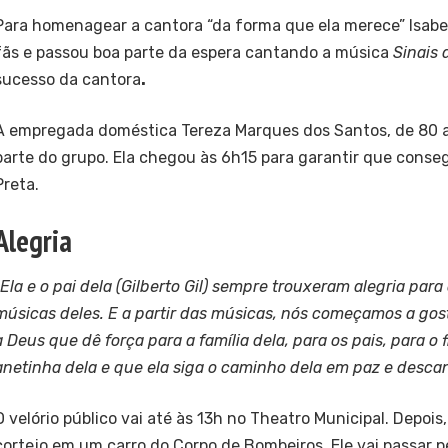
Para homenagear a cantora “da forma que ela merece” Isabel
fãs e passou boa parte da espera cantando a música
Sinais 
sucesso da cantora
.
A empregada doméstica Tereza Marques dos Santos, de 80 
parte do grupo. Ela chegou às 6h15 para garantir que conseg
Preta.
Alegria
Ela e o pai dela (Gilberto Gil) sempre trouxeram alegria para
músicas deles. E a partir das músicas, nós começamos a gos
a Deus que dê força para a família dela, para os pais, para o f
anetinha dela e que ela siga o caminho dela em paz e desca
O velório público vai até às 13h no Theatro Municipal. Depoi
cortejo em um carro do Corpo de Bombeiros. Ele vai passar p