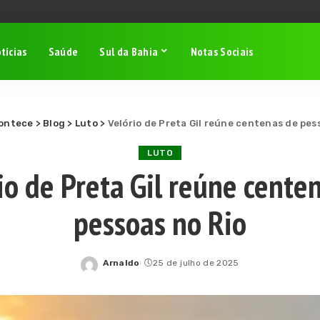
tícias
Saúde
Sul da Bahia
Notas Sociais
contece
>
Blog
>
Luto
>
Velório de Preta Gil reúne centenas de pes
LUTO
io de Preta Gil reúne cente
pessoas no Rio
Arnaldo
25 de julho de 2025
Posted
by