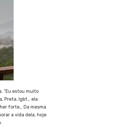
a. “Eu estou muito
, Preta, lgbt… ela
ulher forte… Da mesma
orar a vida dela, hoje
.