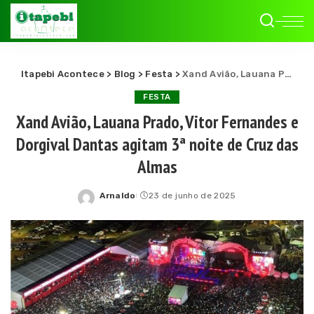
Itapebi Acontece
>
Blog
>
Festa
>
Xand Avião, Lauana Prado, Vitor Fernandes e Dorgival Dantas agitam 3ª noite de Cruz das Almas
FESTA
Xand Avião, Lauana Prado, Vitor Fernandes e
Dorgival Dantas agitam 3ª noite de Cruz das
Almas
Arnaldo
23 de junho de 2025
Posted
by