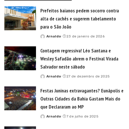
Prefeitos baianos pedem socorro contra
alta de cachês e sugerem tabelamento
para o São João
Arnaldo
23 de janeiro de 2026
Posted
by
Contagem regressiva! Léo Santana e
Wesley Safadão abrem o Festival Virada
Salvador neste sábado
Arnaldo
27 de dezembro de 2025
Posted
by
Festas Juninas extravagantes? Eunápolis e
Outras Cidades da Bahia Gastam Mais do
que Declararam ao MP
Arnaldo
7 de julho de 2025
Posted
by