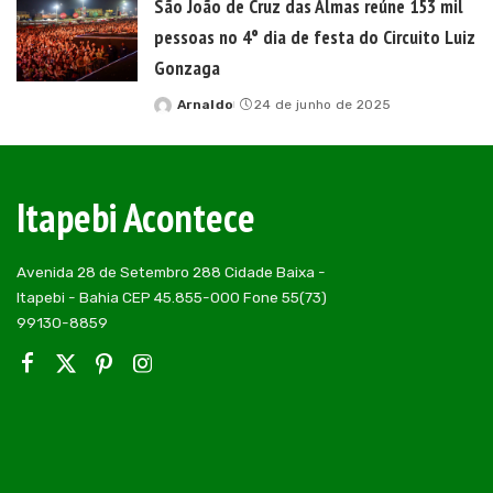
São João de Cruz das Almas reúne 153 mil
pessoas no 4° dia de festa do Circuito Luiz
Gonzaga
Arnaldo
24 de junho de 2025
Posted
by
Itapebi Acontece
Avenida 28 de Setembro 288 Cidade Baixa -
Itapebi - Bahia CEP 45.855-000 Fone 55(73)
99130-8859