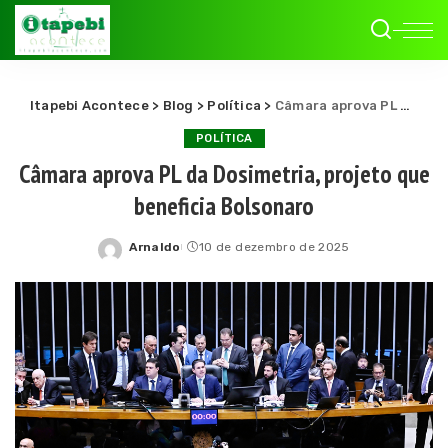
Itapebi Acontece
>
Blog
>
Política
>
Câmara aprova PL da Dosimetria, projeto que beneficia Bolsonaro
POLÍTICA
Câmara aprova PL da Dosimetria, projeto que
beneficia Bolsonaro
Arnaldo
10 de dezembro de 2025
Posted
by