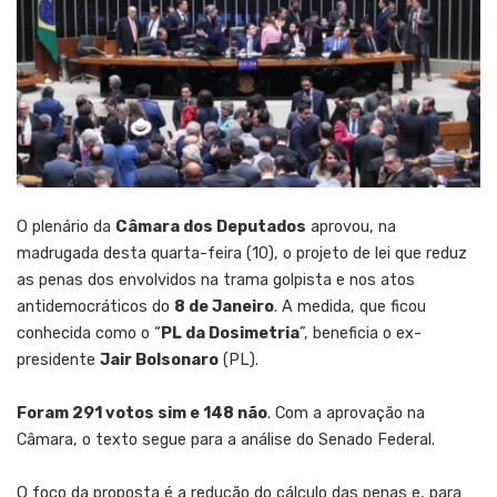
O plenário da
Câmara dos Deputados
aprovou, na
madrugada desta quarta-feira (10), o projeto de lei que reduz
as penas dos envolvidos na trama golpista e nos atos
antidemocráticos do
8 de Janeiro
. A medida, que ficou
conhecida como o “
PL da Dosimetria
”, beneficia o ex-
presidente
Jair Bolsonaro
(PL).
Foram 291 votos sim e 148 não
. Com a aprovação na
Câmara, o texto segue para a análise do Senado Federal.
O foco da proposta é a redução do cálculo das penas e, para