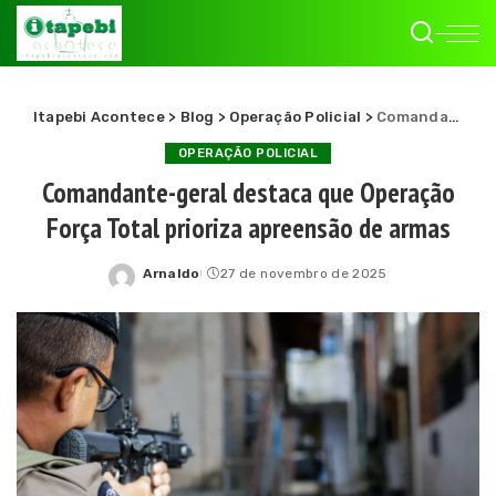
Itapebi Acontece
>
Blog
>
Operação Policial
>
Comandante-geral destaca que Operação Força Total prioriza apreensão de armas
OPERAÇÃO POLICIAL
Comandante-geral destaca que Operação
Força Total prioriza apreensão de armas
Arnaldo
27 de novembro de 2025
Posted
by