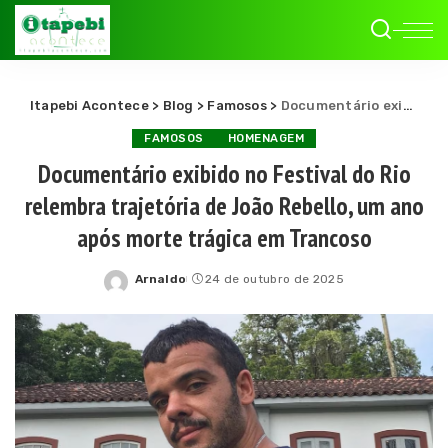
Itapebi Acontece
>
Blog
>
Famosos
>
Documentário exibido no Festival do Rio relembra trajetória de João Rebello, um ano após morte trágica em Trancoso
FAMOSOS
HOMENAGEM
Documentário exibido no Festival do Rio
relembra trajetória de João Rebello, um ano
após morte trágica em Trancoso
Arnaldo
24 de outubro de 2025
Posted
by