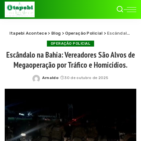
Itapebi Acontece
>
Blog
>
Operação Policial
>
Escândalo na Bahia: Vereadores São Alvos de Megaoperação por Tráfico e Homicídios.
OPERAÇÃO POLICIAL
Escândalo na Bahia: Vereadores São Alvos de
Megaoperação por Tráfico e Homicídios.
Arnaldo
30 de outubro de 2025
Posted
by