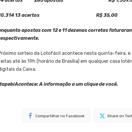
14 acertos 285 apostas R$ 1.359,
10.314
13 acertos R$ 35,00
enquanto apostas com 12 e 11 dezenas corretas faturaram
respectivamente.
Próximo sorteio da Lotofácil acontece nesta quinta-feira, e
feitas até às 19h (horário de Brasília) em qualquer casa lotér
digitais da Caixa.
ItapebiAcontece: A informação a um clique de você.
Compartilhar no Facebook
Share on Twi