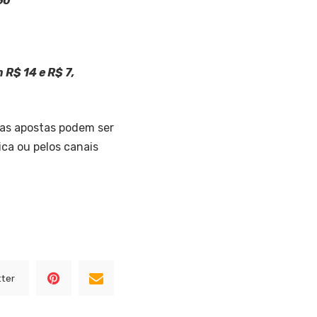
60
 R$ 14 e R$ 7,
 as apostas podem ser
ica ou pelos canais
tter