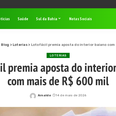
tícias
Saúde
Sul da Bahia
Notas Sociais
>
Blog
>
Loterias
>
Lotofácil premia aposta do interior baiano com
LOTERIAS
il premia aposta do interio
com mais de R$ 600 mil
Arnaldo
14 de maio de 2026
Posted
by