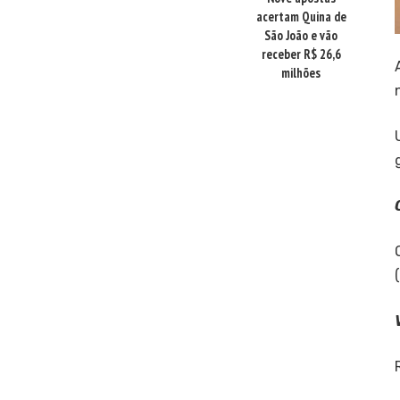
acertam Quina de
São João e vão
receber R$ 26,6
milhões