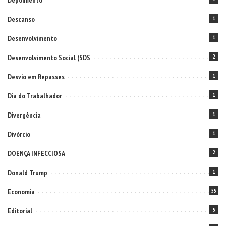
Depoimento
Descanso
1
Desenvolvimento
1
Desenvolvimento Social (SDS
2
Desvio em Repasses
1
Dia do Trabalhador
1
Divergência
1
Divórcio
1
DOENÇA INFECCIOSA
2
Donald Trump
1
Economia
55
Editorial
5