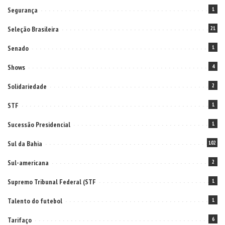
Segurança
1
Seleção Brasileira
21
Senado
1
Shows
4
Solidariedade
2
STF
1
Sucessão Presidencial
1
Sul da Bahia
102
Sul-americana
2
Supremo Tribunal Federal (STF
1
Talento do futebol
1
Tarifaço
6