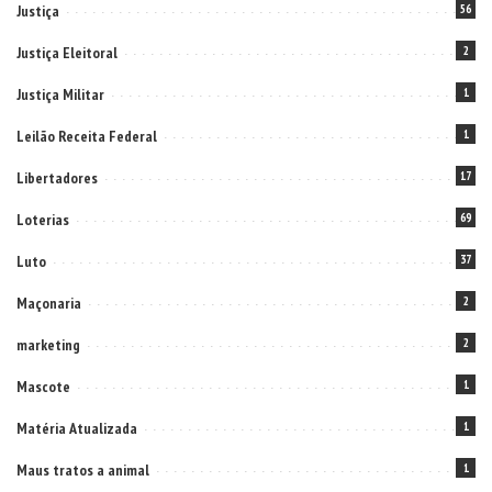
Justiça
56
Justiça Eleitoral
2
Justiça Militar
1
Leilão Receita Federal
1
Libertadores
17
Loterias
69
Luto
37
Maçonaria
2
marketing
2
Mascote
1
Matéria Atualizada
1
Maus tratos a animal
1