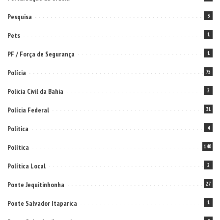
Pesquisa
3
Pets
1
PF / Força de Segurança
1
Polícia
75
Policia Civil da Bahia
2
Polícia Federal
31
Politica
4
Política
140
Política Local
2
Ponte Jequitinhonha
27
Ponte Salvador Itaparica
1