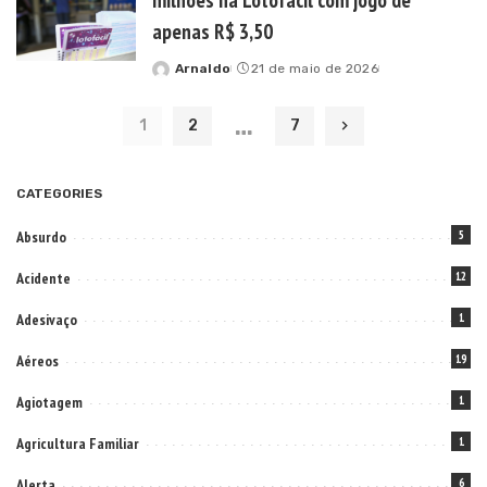
apenas R$ 3,50
Arnaldo
21 de maio de 2026
Posted
by
…
1
2
7
CATEGORIES
Absurdo
5
Acidente
12
Adesivaço
1
Aéreos
19
Agiotagem
1
Agricultura Familiar
1
Alerta
6