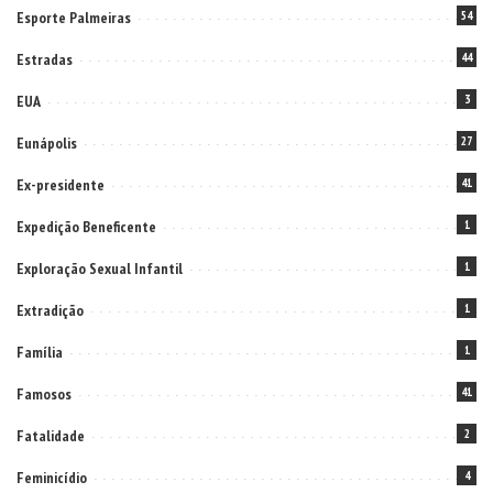
Esporte Palmeiras
54
Estradas
44
EUA
3
Eunápolis
27
Ex-presidente
41
Expedição Beneficente
1
Exploração Sexual Infantil
1
Extradição
1
Família
1
Famosos
41
Fatalidade
2
Feminicídio
4