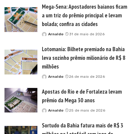
by
Mega-Sena: Apostadores baianos ficam
a um triz do prêmio principal e levam
bolada; confira as cidades
Arnaldo
31 de maio de 2026
Posted
by
Lotomania: Bilhete premiado na Bahia
leva sozinho prêmio milionário de R$ 8
milhões
Arnaldo
26 de maio de 2026
Posted
by
Apostas do Rio e de Fortaleza levam
prêmio da Mega 30 anos
Arnaldo
25 de maio de 2026
Posted
by
Sortudo da Bahia fatura mais de R$ 3
milhões na Lotofácil com jogo de