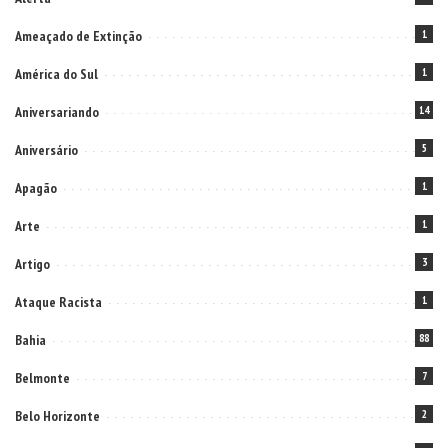
Ameaçado de Extinção
1
América do Sul
1
Aniversariando
14
Aniversário
5
Apagão
1
Arte
1
Artigo
3
Ataque Racista
1
Bahia
88
Belmonte
7
Belo Horizonte
2