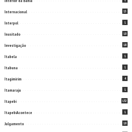
Interior da Bahia
1
Internacional
15
Interpol
1
Inusitado
10
Investigação
18
Itabela
1
Itabuna
1
Itagimirim
4
Itamaraju
1
Itapebi
132
ItapebiAcontece
1
Julgamento
10