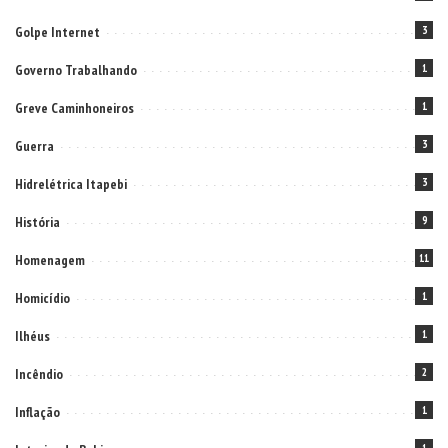
Golpe Internet
3
Governo Trabalhando
1
Greve Caminhoneiros
1
Guerra
3
Hidrelétrica Itapebi
3
História
9
Homenagem
11
Homicídio
1
Ilhéus
1
Incêndio
2
Inflação
1