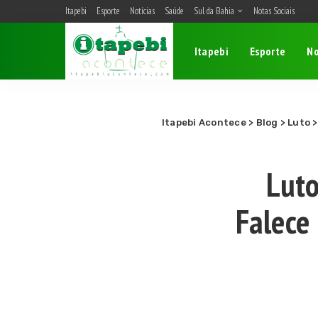
Itapebi
Esporte
Notícias
Saúde
Sul da Bahia
Notas Sociais
Belmonte
Itapebi
Esporte
No
Camacan
Eunápolis
Itagimirim
Itapebi
Itapebi Acontece
>
Blog
>
Luto
Porto Seguro
Luto
Falece