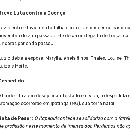
Breve Luta contra a Doença
Luzio enfrentava uma batalha contra um câncer no pâncrea
novembro do ano passado. Ele deixa um legado de força, ca
sinceras por onde passou.
Luzio deixa a esposa, Marylia, e seis filhos: Thales, Louise, Th
Luiza e Maite.
Despedida
Atendendo a um desejo manifestado em vida, a despedida e
cremação ocorrerão em Ipatinga (MG), sua terra natal.
Nota de Pesar:
O ItapebiAcontece se solidariza com a famíl
de profissão neste momento de imensa dor. Perdemos não 