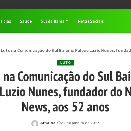
tícias
Saúde
Sul da Bahia
Notas Sociais
>
Luto na Comunicação do Sul Baiano: Falece Luzio Nunes, fundad
LUTO
 na Comunicação do Sul Ba
 Luzio Nunes, fundador do 
News, aos 52 anos
Arnaldo
24 de janeiro de 2026
Posted