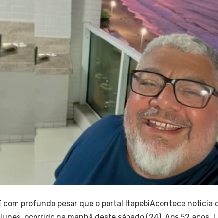
É com profundo pesar que o portal ItapebiAcontece noticia 
Nunes, ocorrido na manhã deste sábado (24). Aos 52 anos, 