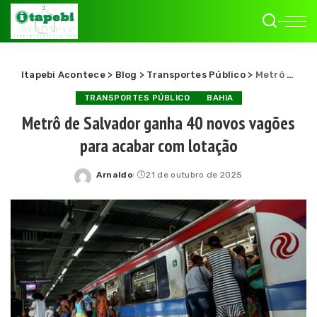
Itapebi Acontece
>
Blog
>
Transportes Público
>
Metrô de Salvador ganha 40 novos vagões para acabar com lotação
TRANSPORTES PÚBLICO
BAHIA
Metrô de Salvador ganha 40 novos vagões
para acabar com lotação
Arnaldo
21 de outubro de 2025
Posted
by