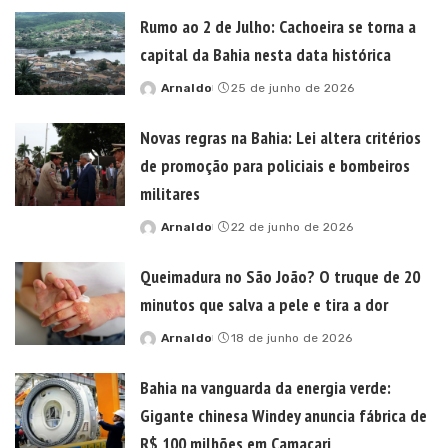
Rumo ao 2 de Julho: Cachoeira se torna a
capital da Bahia nesta data histórica
Arnaldo
25 de junho de 2026
Posted
by
Novas regras na Bahia: Lei altera critérios
de promoção para policiais e bombeiros
militares
Arnaldo
22 de junho de 2026
Posted
by
Queimadura no São João? O truque de 20
minutos que salva a pele e tira a dor
Arnaldo
18 de junho de 2026
Posted
by
Bahia na vanguarda da energia verde:
Gigante chinesa Windey anuncia fábrica de
R$ 100 milhões em Camaçari