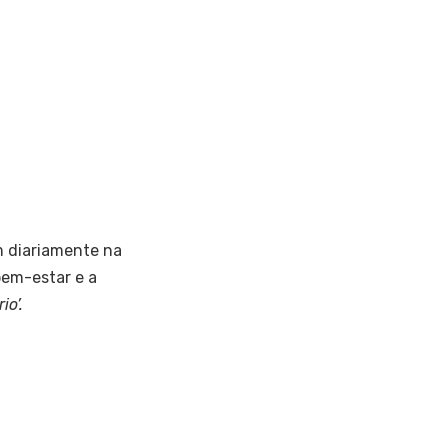
m diariamente na
bem-estar e a
io’.