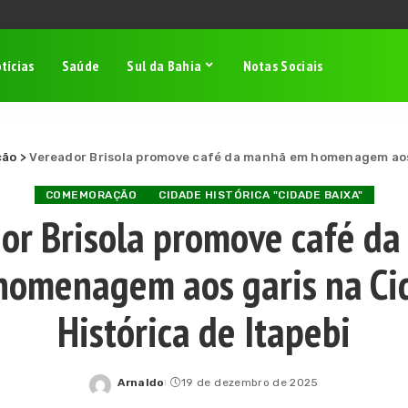
tícias
Saúde
Sul da Bahia
Notas Sociais
ção
>
Vereador Brisola promove café da manhã em homenagem aos 
COMEMORAÇÃO
CIDADE HISTÓRICA "CIDADE BAIXA"
or Brisola promove café d
homenagem aos garis na Ci
Histórica de Itapebi
Arnaldo
19 de dezembro de 2025
Posted