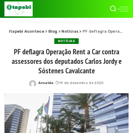
Itapebi Acontece
>
Blog
>
Notícias
>
PF deflagra Operação Rent a Car contra assessores dos deputados Carlos Jordy e Sóstenes Cavalcante
NOTÍCIAS
PF deflagra Operação Rent a Car contra
assessores dos deputados Carlos Jordy e
Sóstenes Cavalcante
Arnaldo
19 de dezembro de 2025
Posted
by