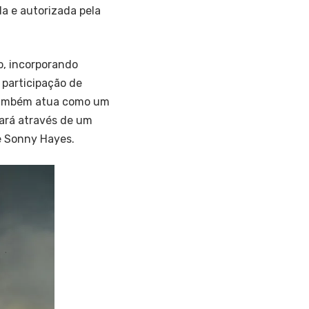
da e autorizada pela
ão, incorporando
 participação de
 também atua como um
dará através de um
e Sonny Hayes.