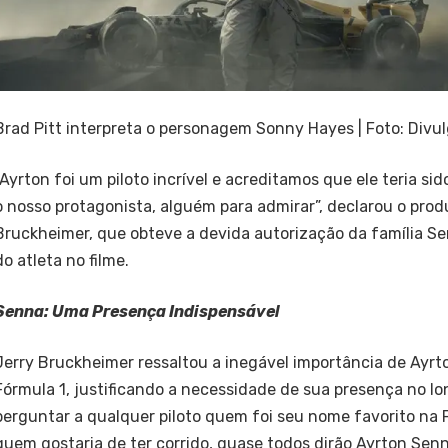
Brad Pitt interpreta o personagem Sonny Hayes | Foto: Divu
“Ayrton foi um piloto incrível e acreditamos que ele teria si
o nosso protagonista, alguém para admirar”, declarou o prod
Bruckheimer, que obteve a devida autorização da família Se
do atleta no filme.
Senna: Uma Presença Indispensável
Jerry Bruckheimer ressaltou a inegável importância de Ayrt
Fórmula 1, justificando a necessidade de sua presença no lo
perguntar a qualquer piloto quem foi seu nome favorito na 
quem gostaria de ter corrido, quase todos dirão Ayrton Senn