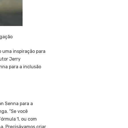
lgação
do uma inspiração para
utor Jerry
nna para a inclusão
on Senna para a
nga. “Se você
Fórmula 1, ou com
a. Precisávamos criar