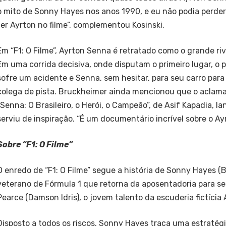
o mito de Sonny Hayes nos anos 1990, e eu não podia perde
ter Ayrton no filme”, complementou Kosinski.
Em “F1: O Filme”, Ayrton Senna é retratado como o grande ri
Em uma corrida decisiva, onde disputam o primeiro lugar, o 
sofre um acidente e Senna, sem hesitar, para seu carro para
colega de pista. Bruckheimer ainda mencionou que o acla
“Senna: O Brasileiro, o Herói, o Campeão”, de Asif Kapadia, l
serviu de inspiração. “É um documentário incrível sobre o Ayr
Sobre “F1: O Filme”
O enredo de “F1: O Filme” segue a história de Sonny Hayes (Br
veterano de Fórmula 1 que retorna da aposentadoria para s
Pearce (Damson Idris), o jovem talento da escuderia fictícia
Disposto a todos os riscos, Sonny Hayes traça uma estratég