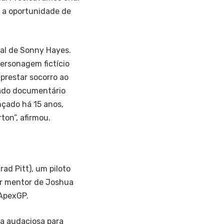
r a oportunidade de
val de Sonny Hayes.
personagem fictício
 prestar socorro ao
mado documentário
ançado há 15 anos,
ton”, afirmou.
ad Pitt), um piloto
er mentor de Joshua
 ApexGP.
ia audaciosa para