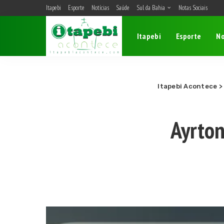
Itapebi
Esporte
Notícias
Saúde
Sul da Bahia
Notas Sociais
Belmonte
Itapebi
Esporte
No
Camacan
Eunápolis
Itagimirim
Itapebi
Itapebi Acontece
Porto Seguro
Ayrton