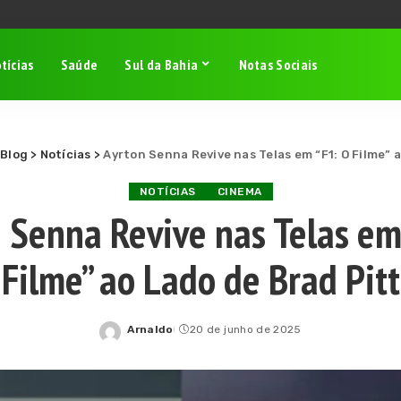
tícias
Saúde
Sul da Bahia
Notas Sociais
>
Blog
>
Notícias
>
Ayrton Senna Revive nas Telas em “F1: O Filme” 
NOTÍCIAS
CINEMA
 Senna Revive nas Telas em
Filme” ao Lado de Brad Pitt
Arnaldo
20 de junho de 2025
Posted
by