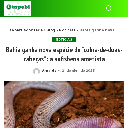
Itapebi Acontece
>
Blog
>
Notícias
>
Bahia ganha nova espécie de “cobra-de-duas-cabeças”: a anfisbena ametista
NOTÍCIAS
Bahia ganha nova espécie de “cobra-de-duas-
cabeças”: a anfisbena ametista
Arnaldo
21 de abril de 2025
Posted
by