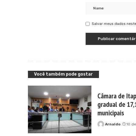
Salvar meus dados neste
Você também pode gostar
Câmara de Itap
gradual de 17,
municipais
Arnaldo
10 de
Posted
by