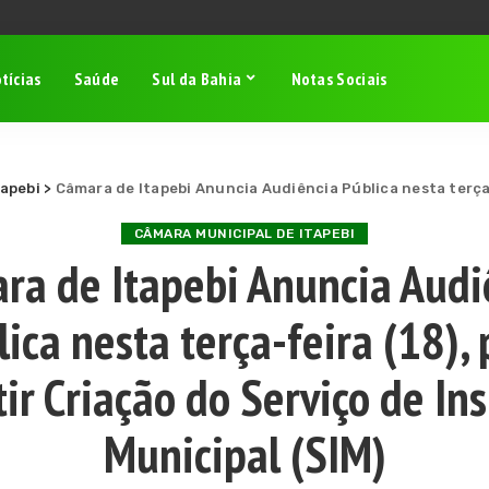
tícias
Saúde
Sul da Bahia
Notas Sociais
tapebi
>
Câmara de Itapebi Anuncia Audiência Pública nesta terça-feira (18), pa
CÂMARA MUNICIPAL DE ITAPEBI
ra de Itapebi Anuncia Audi
ica nesta terça-feira (18),
tir Criação do Serviço de In
Municipal (SIM)