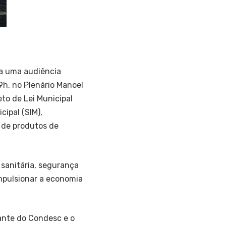
ra uma audiência
09h, no Plenário Manoel
eto de Lei Municipal
ipal (SIM),
 de produtos de
 sanitária, segurança
impulsionar a economia
ante do Condesc e o