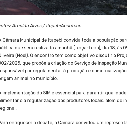
Fotos: Arnaldo Alves / ItapebiAcontece
A Câmara Municipal de Itapebi convida toda a população pa
pública que será realizada amanhã (terça-feira), dia 18, às 
Oliveira (Noel). O encontro tem como objetivo discutir o Proj
002/2025, que propõe a criação do Serviço de Inspeção Munic
responsável por regulamentar à produção e comercialização
origem animal no município.
A implementação do SIM é essencial para garantir qualidade
alimentar e a regularização dos produtores locais, além de 
regional.
Para enriquecer o debate, a Câmara convidou um represent