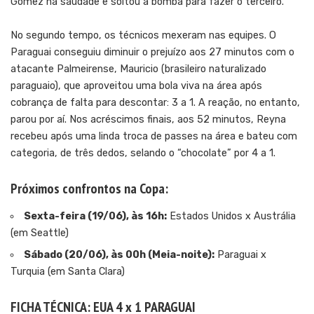
Gómez na saudade e soltou a bomba para fazer o terceiro.
No segundo tempo, os técnicos mexeram nas equipes. O
Paraguai conseguiu diminuir o prejuízo aos 27 minutos com o
atacante Palmeirense, Mauricio (brasileiro naturalizado
paraguaio), que aproveitou uma bola viva na área após
cobrança de falta para descontar: 3 a 1. A reação, no entanto,
parou por aí. Nos acréscimos finais, aos 52 minutos, Reyna
recebeu após uma linda troca de passes na área e bateu com
categoria, de três dedos, selando o “chocolate” por 4 a 1.
Próximos confrontos na Copa:
Sexta-feira (19/06), às 16h:
Estados Unidos x Austrália
(em Seattle)
Sábado (20/06), às 00h (Meia-noite):
Paraguai x
Turquia (em Santa Clara)
FICHA TÉCNICA: EUA 4 x 1 PARAGUAI