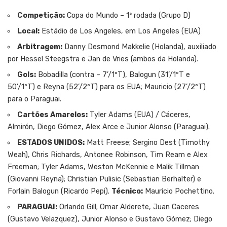
Competição:
Copa do Mundo – 1ª rodada (Grupo D)
Local:
Estádio de Los Angeles, em Los Angeles (EUA)
Arbitragem:
Danny Desmond Makkelie (Holanda), auxiliado
por Hessel Steegstra e Jan de Vries (ambos da Holanda).
Gols:
Bobadilla (contra – 7’/1ºT), Balogun (31’/1ºT e
50’/1ºT) e Reyna (52’/2ºT) para os EUA; Mauricio (27’/2ºT)
para o Paraguai.
Cartões Amarelos:
Tyler Adams (EUA) / Cáceres,
Almirón, Diego Gómez, Alex Arce e Junior Alonso (Paraguai).
ESTADOS UNIDOS:
Matt Freese; Sergino Dest (Timothy
Weah), Chris Richards, Antonee Robinson, Tim Ream e Alex
Freeman; Tyler Adams, Weston McKennie e Malik Tillman
(Giovanni Reyna); Christian Pulisic (Sebastian Berhalter) e
Forlain Balogun (Ricardo Pepi).
Técnico:
Mauricio Pochettino.
PARAGUAI:
Orlando Gill; Omar Alderete, Juan Caceres
(Gustavo Velazquez), Junior Alonso e Gustavo Gómez; Diego