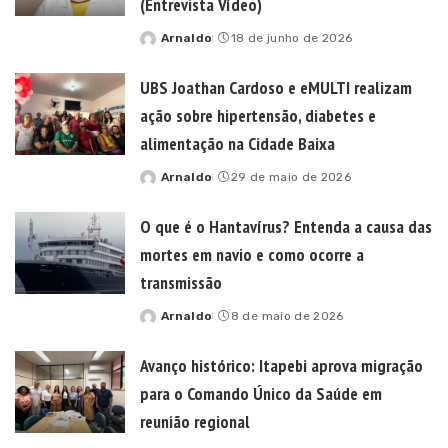
(Entrevista Vídeo)
Arnaldo
18 de junho de 2026
Posted
by
UBS Joathan Cardoso e eMULTI realizam
ação sobre hipertensão, diabetes e
alimentação na Cidade Baixa
Arnaldo
29 de maio de 2026
Posted
by
O que é o Hantavírus? Entenda a causa das
mortes em navio e como ocorre a
transmissão
Arnaldo
8 de maio de 2026
Posted
by
Avanço histórico: Itapebi aprova migração
para o Comando Único da Saúde em
reunião regional