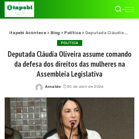
Itapebi Acontece
>
Blog
>
Política
>
Deputada Cláudia Oliveira assume comando da defesa dos direitos das mulheres na Assembleia Legislativa
POLÍTICA
Deputada Cláudia Oliveira assume comando
da defesa dos direitos das mulheres na
Assembleia Legislativa
Arnaldo
30 de abril de 2026
Posted
by