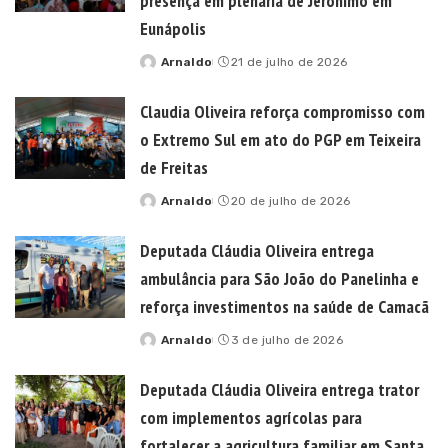
presença em plenária de Jerônimo em
Eunápolis
Arnaldo
21 de julho de 2026
Posted
by
Claudia Oliveira reforça compromisso com
o Extremo Sul em ato do PGP em Teixeira
de Freitas
Arnaldo
20 de julho de 2026
Posted
by
Deputada Cláudia Oliveira entrega
ambulância para São João do Panelinha e
reforça investimentos na saúde de Camacã
Arnaldo
3 de julho de 2026
Posted
by
Deputada Cláudia Oliveira entrega trator
com implementos agrícolas para
fortalecer a agricultura familiar em Santa