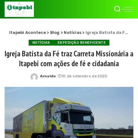
Itapebi Acontece
>
Blog
>
Notícias
>
Igreja Batista da Fé traz Carreta Missionária a Itapebi com ações de fé e cidadania
NOTÍCIAS
EXPEDIÇÃO BENEFICENTE
Igreja Batista da Fé traz Carreta Missionária a
Itapebi com ações de fé e cidadania
Arnaldo
10 de setembro de 2025
Posted
by