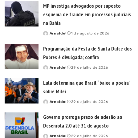
MP investiga advogados por suposto
esquema de fraude em processos judiciais
na Bahia
Arnaldo
1 de agosto de 2026
Posted
by
Programação da Festa de Santa Dulce dos
Pobres é divulgada; confira
Arnaldo
29 de julho de 2026
Posted
by
Lula determina que Brasil “baixe a poeira”
sobre Milei
Arnaldo
29 de julho de 2026
Posted
by
Governo prorroga prazo de adesão ao
Desenrola 2.0 até 31 de agosto
Arnaldo
29 de julho de 2026