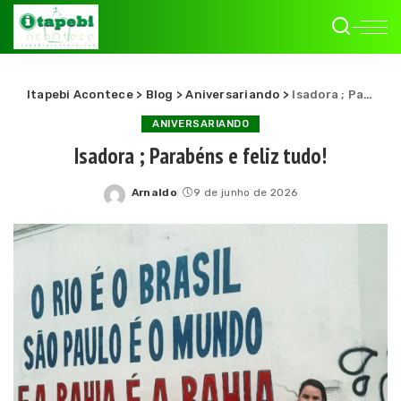
Itapebi Acontece
>
Blog
>
Aniversariando
>
Isadora ; Parabéns e feliz tudo!
ANIVERSARIANDO
Isadora ; Parabéns e feliz tudo!
Arnaldo
9 de junho de 2026
Posted
by