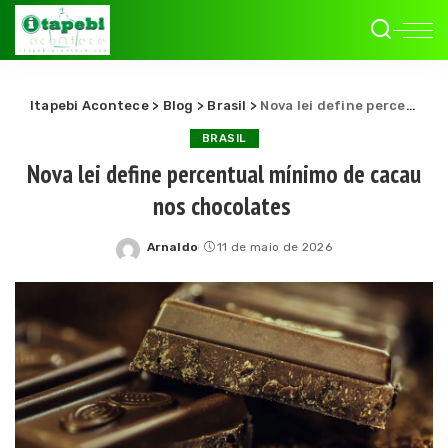
Itapebi Acontece
>
Blog
>
Brasil
>
Nova lei define percentual mínimo de cacau nos chocolates
BRASIL
Nova lei define percentual mínimo de cacau
nos chocolates
Arnaldo
11 de maio de 2026
Posted
by