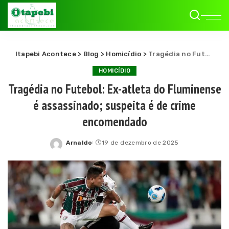
Itapebi Acontece
>
Blog
>
Homicídio
>
Tragédia no Futebol: Ex-atleta do Fluminense é assassinado; suspeita é de crime encomendado
HOMICÍDIO
Tragédia no Futebol: Ex-atleta do Fluminense
é assassinado; suspeita é de crime
encomendado
Arnaldo
19 de dezembro de 2025
Posted
by