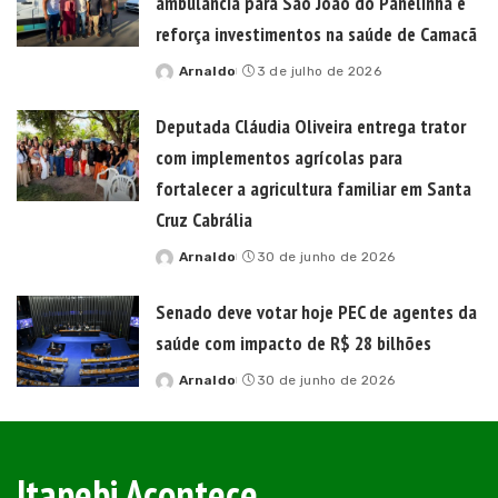
ambulância para São João do Panelinha e
reforça investimentos na saúde de Camacã
Arnaldo
3 de julho de 2026
Posted
by
Deputada Cláudia Oliveira entrega trator
com implementos agrícolas para
fortalecer a agricultura familiar em Santa
Cruz Cabrália
Arnaldo
30 de junho de 2026
Posted
by
Senado deve votar hoje PEC de agentes da
saúde com impacto de R$ 28 bilhões
Arnaldo
30 de junho de 2026
Posted
by
Itapebi Acontece