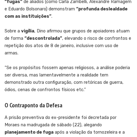
“fugas”
de aliados (como Carla Zambelli, Alexandre Ramagem
e Eduardo Bolsonaro) demonstram
“profunda deslealdade
com as instituições”
.
Sobre a
vigília
, Dino afirmou que grupos de apoiadores atuam
de forma
“descontrolada”
, elevando o risco de confrontos e
repetição dos atos de 8 de janeiro, inclusive com uso de
armas.
“Se os propósitos fossem apenas religiosos, a análise poderia
ser diversa, mas lamentavelmente a realidade tem
demonstrado outra configuração, com retóricas de guerra,
ódios, cenas de confrontos físicos etc.”
O Contraponto da Defesa
A prisão preventiva do ex-presidente foi decretada por
Moraes na madrugada de sábado (22), alegando
planejamento de fuga
após a violação da tornozeleira e a