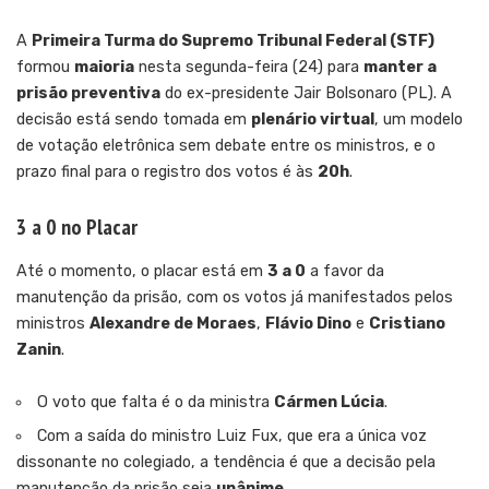
A
Primeira Turma do Supremo Tribunal Federal (STF)
formou
maioria
nesta segunda-feira (24) para
manter a
prisão preventiva
do ex-presidente Jair Bolsonaro (PL). A
decisão está sendo tomada em
plenário virtual
, um modelo
de votação eletrônica sem debate entre os ministros, e o
prazo final para o registro dos votos é às
20h
.
3 a 0 no Placar
Até o momento, o placar está em
3 a 0
a favor da
manutenção da prisão, com os votos já manifestados pelos
ministros
Alexandre de Moraes
,
Flávio Dino
e
Cristiano
Zanin
.
O voto que falta é o da ministra
Cármen Lúcia
.
Com a saída do ministro Luiz Fux, que era a única voz
dissonante no colegiado, a tendência é que a decisão pela
manutenção da prisão seja
unânime
.