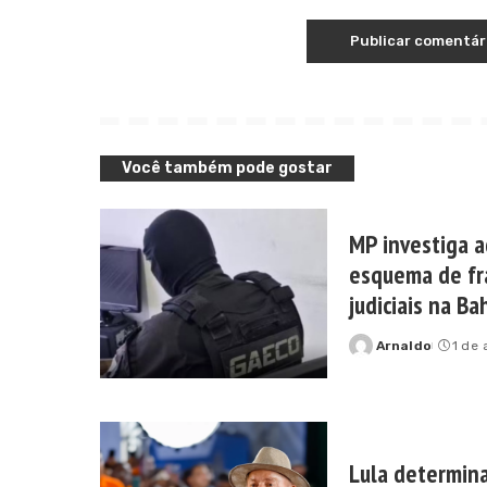
Você também pode gostar
MP investiga 
esquema de fr
judiciais na Ba
Arnaldo
1 de
Posted
by
Lula determina