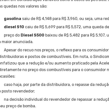
as quedas nos valores são:
gasolina
saiu de R$ 4,148 para R$ 3,960, ou seja, uma re
diesel S10
caiu de R$ 5,699 para R$ 5,572, uma queda de
preço do
Diesel S500
baixou de R$ 5,482 para R$ 5,107, 
a maior anunciada.
Apesar do recuo nos preços, o reflexo para os consumidor
distribuidoras e postos de combustíveis. Em nota, o Sindico
enfatizou que a redução e/ou aumento praticado pela Acelen
diretamente no preço dos combustíveis para o consumidor 
ocasiões:
caso haja, por parte da distribuidora, o repasse da redu
o posto revendedor;
na decisão individual do revendedor de repassar a reduç
seu preço de bomba.