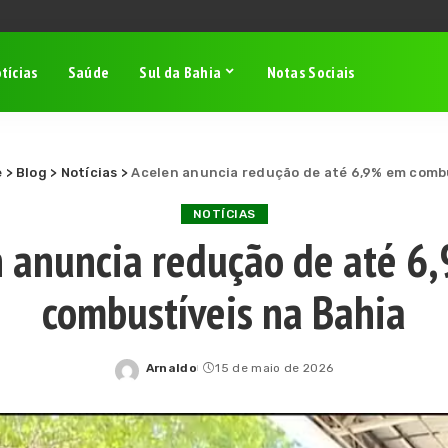
tícias
Saúde
Sul da Bahia
Notas Sociais
e
>
Blog
>
Notícias
>
Acelen anuncia redução de até 6,9% em combu
NOTÍCIAS
n anuncia redução de até 6
combustíveis na Bahia
Arnaldo
15 de maio de 2026
Posted
by