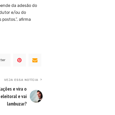
pende da adesão do
odutor e/ou do
 postos.”, afirma
tter
VEJA ESSA NOTÍCIA
lações e vira o
leitoral e vai
lambuzar?