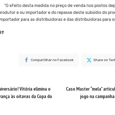
“O efeito desta medida no preço de venda nos postos de
produtor e ou importador e do repasse deste subsídio do pr
importador para as distribuidoras e das distribuidoras para os
G1
Compartilhar no Facebook
Share on Twi
iversário! Vitória elimina o
Caso Master “mela” articu
ança às oitavas da Copa do
jogo na campanha e