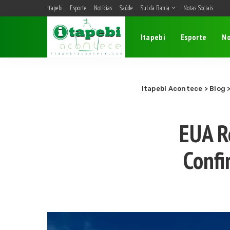
Itapebi
Esporte
Notícias
Saúde
Sul da Bahia
Notas Sociais
Belmonte
Itapebi
Esporte
No
Camacan
Eunápolis
Itagimirim
Itapebi
Itapebi Acontece
>
Blog
Porto Seguro
EUA R
Confi