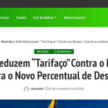
tícias
Saúde
Sul da Bahia
Notas Sociais
>
Mundo
>
EUA Reduzem “Tarifaço” Contra o Brasil: Confira o Nov
MUNDO
ECONOMIA
eduzem “Tarifaço” Contra o B
ra o Novo Percentual de De
Arnaldo
15 de novembro de 2025
Posted
by