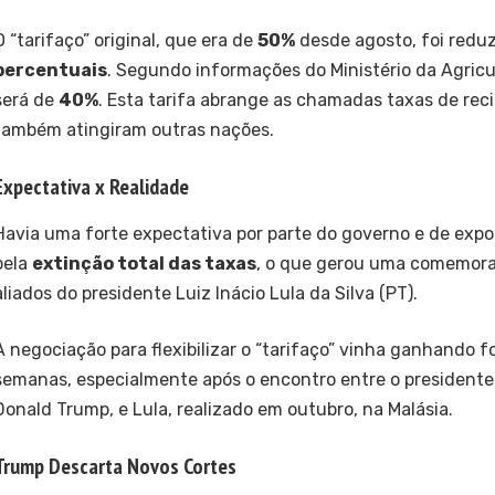
O “tarifaço” original, que era de
50%
desde agosto, foi redu
percentuais
. Segundo informações do Ministério da Agricu
será de
40%
. Esta tarifa abrange as chamadas taxas de rec
também atingiram outras nações.
Expectativa x Realidade
Havia uma forte expectativa por parte do governo e de expor
pela
extinção total das taxas
, o que gerou uma comemoraç
aliados do presidente Luiz Inácio Lula da Silva (PT).
A negociação para flexibilizar o “tarifaço” vinha ganhando f
semanas, especialmente após o encontro entre o presidente
Donald Trump, e Lula, realizado em outubro, na Malásia.
Trump Descarta Novos Cortes